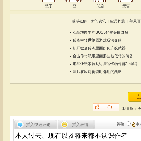
怒了
囧
悲剧
无语
越狱破解
|
新闻资讯
|
应用评测
|
苹果百
石墓地图里的BOSS怪物是白野猪
传奇中转世轮回游戏玩法介绍
新开微变传奇里面如何升级武器
合击传奇私服里面那些被低估的装备
那些让玩家特别讨厌的怪物你都知道吗
法师在应对偷袭时选用的战略
(1)
我喜欢：
插入快速评论
插入表情
评价:
中