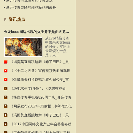
新开传奇再现经典的传奇游戏
新开传奇曾经的那些极品的装备
资讯热点
火龙boss周边出现的火圈并不是由火龙本身召唤
从176精品传奇
中击杀火龙boss
的时候，实际上
最麻烦的一点
是，火…
《冯提莫直播跳尬舞《咋了巴巴》_只
《《十二之天叁》宣传视频热血游戏世
《镇魔曲资料片鹤鸣九霄今日公测_重
《绝地求生“战斗歌”：《吃鸡有神仙
《热血传奇手机版820周年庆_开启传奇
《网易发布2017年Q3财报_净利润25亿
《冯提莫直播跳尬舞《咋了巴巴》_只
《2017中国网络文化产业年会将发布移