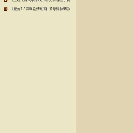
《王者荣耀高帧率模式都支持哪些手机
《魔兽7.3再曝剧情动画_圣母泽拉调教