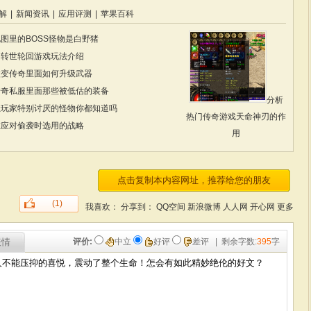
解
|
新闻资讯
|
应用评测
|
苹果百科
图里的BOSS怪物是白野猪
中转世轮回游戏玩法介绍
微变传奇里面如何升级武器
传奇私服里面那些被低估的装备
分析
让玩家特别讨厌的怪物你都知道吗
热门传奇游戏天命神刃的作
在应对偷袭时选用的战略
用
(1)
我喜欢：
分享到：
QQ空间
新浪微博
人人网
开心网
更多
表情
评价:
中立
好评
差评
| 剩余字数:
395
字