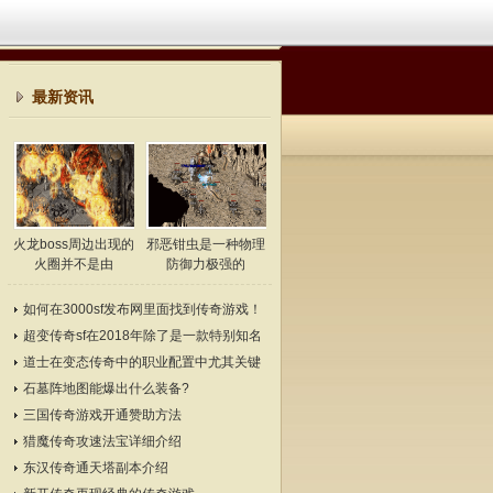
最新资讯
火龙boss周边出现的
邪恶钳虫是一种物理
火圈并不是由
防御力极强的
如何在3000sf发布网里面找到传奇游戏！
超变传奇sf在2018年除了是一款特别知名
的游戏
道士在变态传奇中的职业配置中尤其关键
石墓阵地图能爆出什么装备?
三国传奇游戏开通赞助方法
猎魔传奇攻速法宝详细介绍
东汉传奇通天塔副本介绍