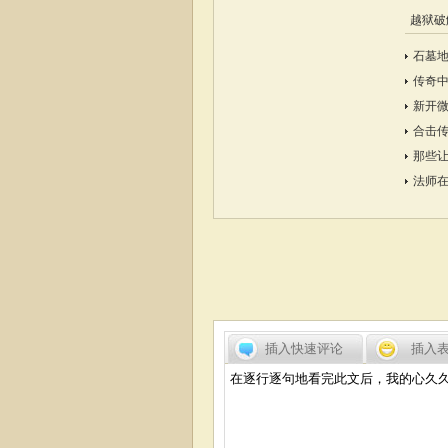
越狱破
石墓地
传奇
新开
合击
那些
法师
插入快速评论
插入