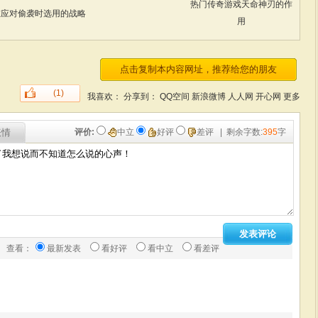
热门传奇游戏天命神刃的作
在应对偷袭时选用的战略
用
(1)
我喜欢：
分享到：
QQ空间
新浪微博
人人网
开心网
更多
表情
评价:
中立
好评
差评
| 剩余字数:
395
字
查看：
最新发表
看好评
看中立
看差评