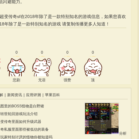
法闪避能力。
超变传奇sf在2018年除了是一款特别知名的游戏信息，如果您喜欢
018年除了是一款特别知名的游戏
请复制传播更多人知道！
0
0
0
0
悲剧
无语
强赞
顶
解
|
新闻资讯
|
应用评测
|
苹果百科
图里的BOSS怪物是白野猪
中转世轮回游戏玩法介绍
微变传奇里面如何升级武器
传奇私服里面那些被低估的装备
分析
让玩家特别讨厌的怪物你都知道吗