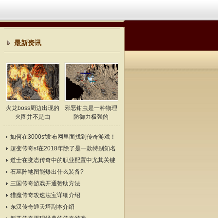
最新资讯
火龙boss周边出现的
邪恶钳虫是一种物理
火圈并不是由
防御力极强的
如何在3000sf发布网里面找到传奇游戏！
超变传奇sf在2018年除了是一款特别知名
的游戏
道士在变态传奇中的职业配置中尤其关键
石墓阵地图能爆出什么装备?
三国传奇游戏开通赞助方法
猎魔传奇攻速法宝详细介绍
东汉传奇通天塔副本介绍