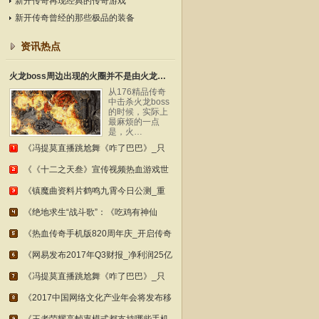
新开传奇再现经典的传奇游戏
新开传奇曾经的那些极品的装备
资讯热点
火龙boss周边出现的火圈并不是由火龙本身召唤
从176精品传奇
中击杀火龙boss
的时候，实际上
最麻烦的一点
是，火…
《冯提莫直播跳尬舞《咋了巴巴》_只
《《十二之天叁》宣传视频热血游戏世
《镇魔曲资料片鹤鸣九霄今日公测_重
《绝地求生“战斗歌”：《吃鸡有神仙
《热血传奇手机版820周年庆_开启传奇
《网易发布2017年Q3财报_净利润25亿
《冯提莫直播跳尬舞《咋了巴巴》_只
《2017中国网络文化产业年会将发布移