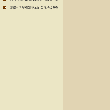
《王者荣耀高帧率模式都支持哪些手机
《魔兽7.3再曝剧情动画_圣母泽拉调教