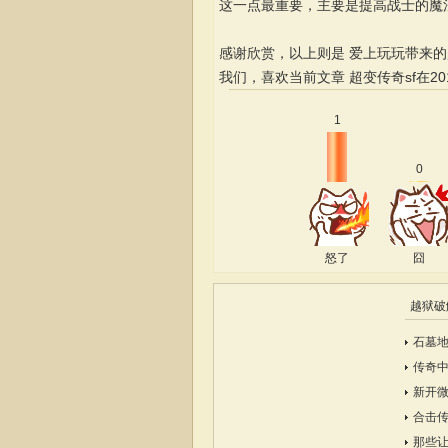
这一点最重要，主要是提高战士的魔
感谢欣赏，以上则是 爱上玩玩带来的
我们，喜欢当前文章
超变传奇sf在2
1
0
怒了
囧
越狱破
石墓地
传奇
新开
合击
那些