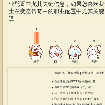
业配置中尤其关键信息，如果您喜欢
士在变态传奇中的职业配置中尤其关键
道！
1
0
0
0
怒了
囧
悲剧
无语
越狱破解
|
新闻资讯
|
应用评测
|
苹果百
石墓地图里的BOSS怪物是白野猪
传奇中转世轮回游戏玩法介绍
新开微变传奇里面如何升级武器
合击传奇私服里面那些被低估的装备
那些让玩家特别讨厌的怪物你都知道吗