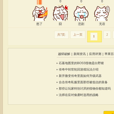
0
0
0
怒了
囧
悲剧
无语
共7页:
上一页
2
1
越狱破解
|
新闻资讯
|
应用评测
|
苹果百
石墓地图里的BOSS怪物是白野猪
传奇中转世轮回游戏玩法介绍
新开微变传奇里面如何升级武器
合击传奇私服里面那些被低估的装备
那些让玩家特别讨厌的怪物你都知道吗
法师在应对偷袭时选用的战略