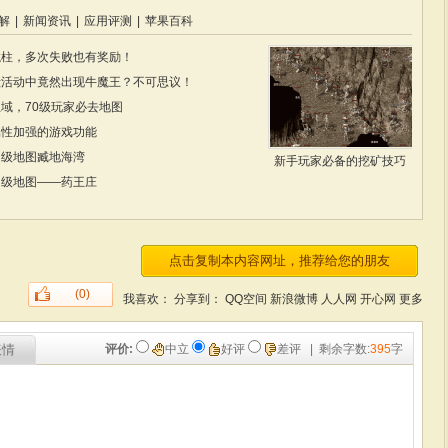
解
|
新闻资讯
|
应用评测
|
苹果百科
龙柱，多次失败也有奖励！
殿活动中竟然出现牛魔王？不可思议！
域，70级玩家必去地图
属性加强的游戏功能
初级地图臧地海湾
新手玩家必备的挖矿技巧
初级地图——药王庄
(0)
我喜欢：
分享到：
QQ空间
新浪微博
人人网
开心网
更多
表情
评价:
中立
好评
差评
| 剩余字数:
395
字