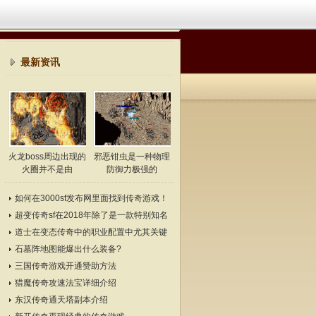
最新资讯
火龙boss周边出现的
邪恶钳虫是一种物理
火圈并不是由
防御力极强的
如何在3000sf发布网里面找到传奇游戏！
超变传奇sf在2018年除了是一款特别知名
的游戏
道士在变态传奇中的职业配置中尤其关键
石墓阵地图能爆出什么装备?
三国传奇游戏开通赞助方法
猎魔传奇攻速法宝详细介绍
东汉传奇通天塔副本介绍