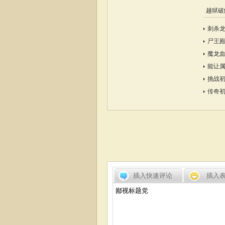
越狱破
刺杀
尸王
魔龙血
能让
挑战
传奇
插入快速评论
插入