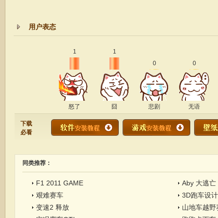
F1 2011 features the premier Buddh International Circuit, which p
FORMULA ONE GRAND PRIX OF INDIA, along with the legendary
用户表态
2011 season. Along with KERS functionality, we’ve also included 
2011 FORMULA ONE WORLD CHAMPIONSHIP SEASON.
1
1
Featuring skilled AI opponents, Driving Aids, Pit Radios and va
0
0
delivers a realistic and enjoyable F1 experience.
Compete with your friends with full Game Centre and Open Feint
finishes and lap-times with integrated Facebook functionality.
怒了
囧
悲剧
无语
下载
Languages supported: English, French, Italian, German and Sp
必看
同类推荐：
F1 2011 GAME
Aby 大逃亡
艰难赛车
3D跑车设计
变速2 释放
山地车越野