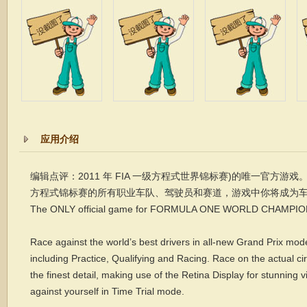
应用介绍
编辑点评：2011 年 FIA 一级方程式世界锦标赛)的唯一官方游
方程式锦标赛的所有职业车队、驾驶员和赛道，游戏中你将成为
The ONLY official game for FORMULA ONE WORLD CHAMPIO
Race against the world’s best drivers in all-new Grand Prix mode
including Practice, Qualifying and Racing. Race on the actual ci
the finest detail, making use of the Retina Display for stunning 
against yourself in Time Trial mode.