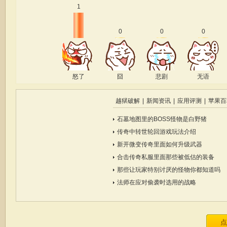
1
0
0
0
怒了
囧
悲剧
无语
越狱破解
|
新闻资讯
|
应用评测
|
苹果百
石墓地图里的BOSS怪物是白野猪
传奇中转世轮回游戏玩法介绍
新开微变传奇里面如何升级武器
合击传奇私服里面那些被低估的装备
那些让玩家特别讨厌的怪物你都知道吗
法师在应对偷袭时选用的战略