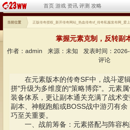
首页
游戏
资讯
评测
攻略
当前位置
正版传奇授权_新开传奇网站_热血传奇sf_传奇私服发布网_爱
掌握元素克制，反转副
作者：admin
来源：未知
发表时间：2026-
评论
在元素版本的传奇SF中，战斗逻辑
拼”升级为多维度的“策略博弈”。元素
装备体系，更让副本通关充满了战术变
副本、神舰跑船或BOSS战中游刃有
巧至关重要。
一、战前筹备：元素搭配与阵容构