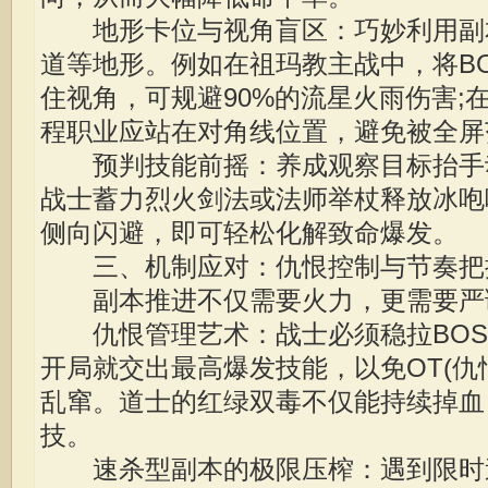
地形卡位与视角盲区：巧妙利用副
道等地形。例如在祖玛教主战中，将B
住视角，可规避90%的流星火雨伤害;
程职业应站在对角线位置，避免被全屏
预判技能前摇：养成观察目标抬手
战士蓄力烈火剑法或法师举杖释放冰咆哮
侧向闪避，即可轻松化解致命爆发。
三、机制应对：仇恨控制与节奏把
副本推进不仅需要火力，更需要严
仇恨管理艺术：战士必须稳拉BOSS
开局就交出最高爆发技能，以免OT(仇恨
乱窜。道士的红绿双毒不仅能持续掉血
技。
速杀型副本的极限压榨：遇到限时