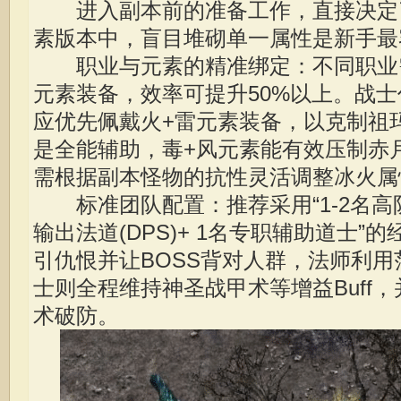
进入副本前的准备工作，直接决定了
素版本中，盲目堆砌单一属性是新手最
职业与元素的精准绑定：不同职业
元素装备，效率可提升50%以上。战士
应优先佩戴火+雷元素装备，以克制祖
是全能辅助，毒+风元素能有效压制赤
需根据副本怪物的抗性灵活调整冰火属
标准团队配置：推荐采用“1-2名高防战士
输出法道(DPS)+ 1名专职辅助道士”
引仇恨并让BOSS背对人群，法师利
士则全程维持神圣战甲术等增益Buff
术破防。