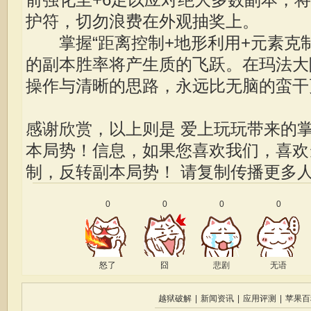
护符，切勿浪费在外观抽奖上。
掌握“距离控制+地形利用+元素克制
的副本胜率将产生质的飞跃。在玛法大
操作与清晰的思路，永远比无脑的蛮干
感谢欣赏，以上则是 爱上玩玩带来的
本局势！信息，如果您喜欢我们，喜
制，反转副本局势！
请复制传播更多
0
0
0
0
怒了
囧
悲剧
无语
越狱破解
|
新闻资讯
|
应用评测
|
苹果百