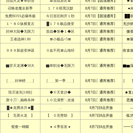
百战火龙★单职业
〓首战首区〓
8月7日【固顶通宵】
★
召唤老魔全新季
１.７６暗黑沉默
8月7日〖通宵推荐〗
●
免费BOSS必爆终极
今日首区刚开１秒
8月7日【固顶通宵】
██
１丶８０纵横复古
█１７６极品微变
8月7日〖通宵推荐〗
无沙
封神大陆◆无限刀
首战◆第◆１◆区
8月7日〖通宵推荐〗
微
王者战神1.80
〓小极品+5〓
8月7日〖通宵推荐〗
〓
９９９新超变神器
０血不死〓山海经
8月7日〖通宵推荐〗
倍攻
▇弃天龙渊◆50大
▇单职业◆无限刀
8月7日〖通宵推荐〗
▇▆
[﹍﹍封神榜﹍﹍]
[﹍﹍第一季﹍﹍]
8月7日〖通宵推荐〗
[ 
毁灭迷失[14转]
◆十天拿沙◆
8月7日〖通宵推荐〗
★复
唐╋刀╲巅峰杀神
１０元满赞╲攻速
8月7日〖通宵推荐〗
恶
█★龙腾赤月★█
...
8月7日8点开放
--
【 无畏火龙 】
【 ０充赞助 】
8月7日8点开放
低
鸳鸯┉蝴蝶
● ４季首发 ●
8月7日8点开放
━━０