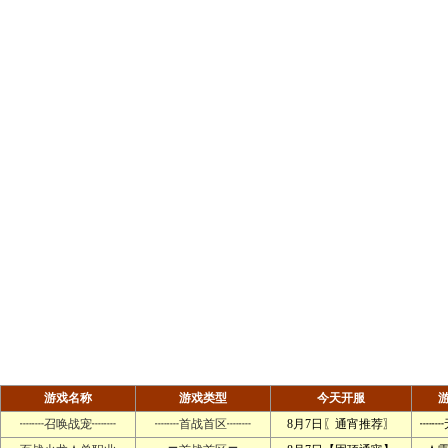
游戏名称
游戏类型
今天开服
┉┉召唤战宠┉┉
┉┉首战首区┉┉
8月7日〖通宵推荐〗
┉┉