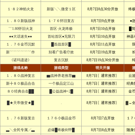
１·８２神焰火龙
新版╲╲微变１区
8月7日8点30分开放
终
１．８０新版战神
１·７６怀旧复古
8月7日9点开放
●
﹌1.80怀旧火龙
首区·火龙终极
8月7日10点开放
█
●●大话迷失●●
首站首区●无限刀
8月7日10点开放
神器
１．７６金币沉默
█首战首区█
8月7日11点开放
新﹌﹌﹌﹌﹌﹌作
别看广告看疗效
8月7日19点开放
《诺玛遗迹》
复古沉默
8月7日19点30分开放
游戏名称
游戏类型
明天开服
１．８０战神复古
▆战神养老推荐▆
8月7日〖通宵推荐〗
云
新╋８０极品合击
一个极品定江山
8月7日〖通宵推荐〗
经典
８０经典合击██
█公益战神+2█
8月7日〖通宵推荐〗
金
█★天帝微变★█
.
8月7日〖通宵推荐〗
▓→
１．７６新版复古
１７６小极品金币
8月7日7点开放
１７
▃╲全民专属╱▃
必爆█终极剑甲█
8月7日8点开放
随身