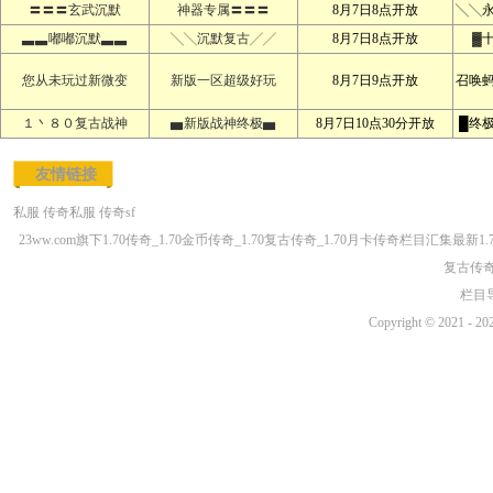
〓〓〓玄武沉默
神器专属〓〓〓
8月7日8点开放
╲╲
▃▃嘟嘟沉默▃▃
╲╲沉默复古╱╱
8月7日8点开放
▓
您从未玩过新微变
新版一区超级好玩
8月7日9点开放
召唤
１丶８０复古战神
▅新版战神终极▅
8月7日10点30分开放
█终
友情链接
私服
传奇私服
传奇sf
23ww.com旗下1.70传奇_1.70金币传奇_1.70复古传奇_1.70月卡传奇栏目汇集最新1
复古传奇
栏目
Copyright © 2021 - 20