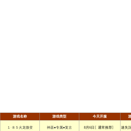
游戏名称
游戏类型
今天开服
１·８５火龙微变
神器●专属●复古
8月6日〖通宵推荐〗
迷失