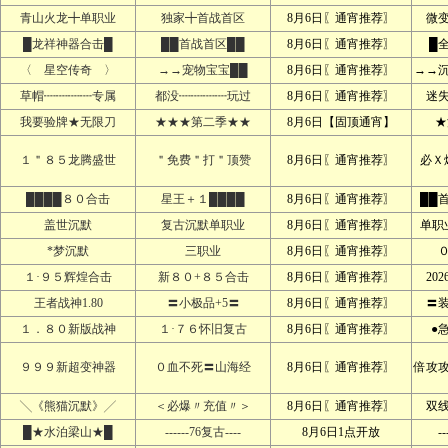
青山火龙╋单职业
独家╋首战首区
8月6日〖通宵推荐〗
微
█龙祥神器合击█
██首战首区██
8月6日〖通宵推荐〗
█
〈 星空传奇 〉
→→宠物宝宝██
8月6日〖通宵推荐〗
→→
草帽┉┉┉┉专属
都没┉┉┉┉玩过
8月6日〖通宵推荐〗
迷
我要验牌★无限刀
★★★第二季★★
8月6日【固顶通宵】
★
１＂８５龙腾盛世
＂免费＂打＂顶赞
8月6日〖通宵推荐〗
必Ｘ
████８０合击
星王＋１████
8月6日〖通宵推荐〗
██
盖世沉默
复古沉默单职业
8月6日〖通宵推荐〗
单职
*梦沉默
三职业
8月6日〖通宵推荐〗
１·９５辉煌合击
新８０+８５合击
8月6日〖通宵推荐〗
20
王者战神1.80
〓小极品+5〓
8月6日〖通宵推荐〗
〓
１．８０新版战神
１·７６怀旧复古
8月6日〖通宵推荐〗
●
９９９新超变神器
０血不死〓山海经
8月6日〖通宵推荐〗
倍攻
╲《熊猫沉默》╱
＜必爆〃充值〃＞
8月6日〖通宵推荐〗
双
█★水泊梁山★█
------76复古----
8月6日1点开放
--