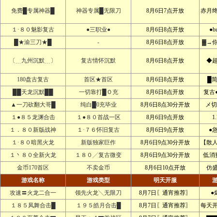
免费█专属神器█
神器专属█无限刀
8月6日7点开放
赤月
１·８０魅影复古
●三职业●
8月6日8点开放
●b
█★渝三刀★█
-
8月6日8点开放
▓→
〔﹍九州沉默﹍〕
复古情怀沉默
8月6日8点开放
◆
180盘古复古
首区★首区
8月6日8点开放
█
██天龙沉默██
一切靠打█Ｏ充
8月6日8点开放
复古
▲一刀砍翻大哥█
纯白█0充毕业
8月6日8点30分开放
メ切
１●８５龙渊合击
１●８０首战一区
8月6日9点开放
1
１．８０新版战神
１·７６怀旧复古
8月6日9点开放
●
１·８０暗黑火龙
新版独家巨作
8月6日9点30分开放
【散
１丶８０全新火龙
１８０╱复古微变
8月6日9点30分开放
低消
金币170首区
不卖金币
8月6日10点开放
仿
游戏名称
游戏类型
明天开服
攻速〓火龙二合一
领先火龙╲无限刀
8月7日〖通宵推荐〗
●
１８５凤舞合击█
１９５皓月合击█
8月7日〖通宵推荐〗
每天