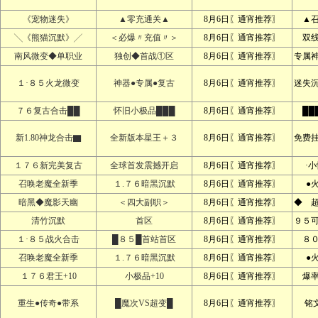
《宠物迷失》
▲零充通关▲
8月6日〖通宵推荐〗
▲
╲《熊猫沉默》╱
＜必爆〃充值〃＞
8月6日〖通宵推荐〗
双
南风微变◆单职业
独创◆首战①区
8月6日〖通宵推荐〗
专属
１·８５火龙微变
神器●专属●复古
8月6日〖通宵推荐〗
迷失
７６复古合击██
怀旧小极品███
8月6日〖通宵推荐〗
██
新1.80神龙合击▇
全新版本星王＋３
8月6日〖通宵推荐〗
免费
１７６新完美复古
全球首发震撼开启
8月6日〖通宵推荐〗
·
召唤老魔全新季
１.７６暗黑沉默
8月6日〖通宵推荐〗
●
暗黑◆魔影天幽
＜四大副职＞
8月6日〖通宵推荐〗
◆ 
清竹沉默
首区
8月6日〖通宵推荐〗
９５
１·８５战火合击
█８５█首站首区
8月6日〖通宵推荐〗
８
召唤老魔全新季
１.７６暗黑沉默
8月6日〖通宵推荐〗
●
１７６君王+10
小极品+10
8月6日〖通宵推荐〗
爆
重生●传奇●带系
█魔次VS超变█
8月6日〖通宵推荐〗
铭文