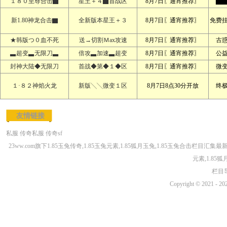
１８０至尊合击▇
星王＋４▇首战区
8月7日〖通宵推荐〗
▇▇
新1.80神龙合击▇
全新版本星王＋３
8月7日〖通宵推荐〗
免费
★韩版つ０血不死
送→切割Ｍax攻速
8月7日〖通宵推荐〗
古
▃超变▃无限刀▃
倍攻▃加速▃超变
8月7日〖通宵推荐〗
公
封神大陆◆无限刀
首战◆第◆１◆区
8月7日〖通宵推荐〗
微
１·８２神焰火龙
新版╲╲微变１区
8月7日8点30分开放
终
友情链接
私服
传奇私服
传奇sf
23ww.com旗下1.85玉兔传奇,1.85玉兔元素,1.85狐月玉兔,1.85玉兔合击栏目汇集最
元素,1.85
栏目
Copyright © 2021 - 20