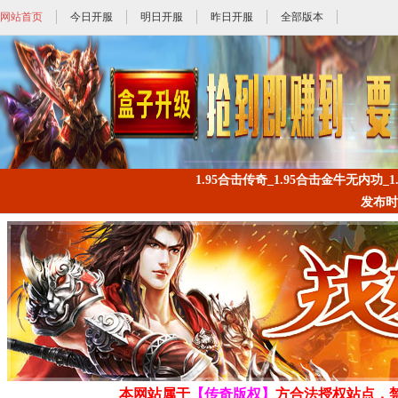
网站首页
今日开服
明日开服
昨日开服
全部版本
1.95合击传奇_1.95合击金牛无内功_1
发布时间: