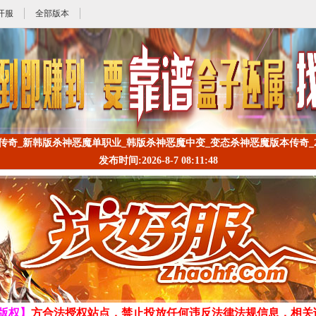
开服
全部版本
传奇_新韩版杀神恶魔单职业_韩版杀神恶魔中变_变态杀神恶魔版本传奇_23w
发布时间:2026-8-7 08:11:48