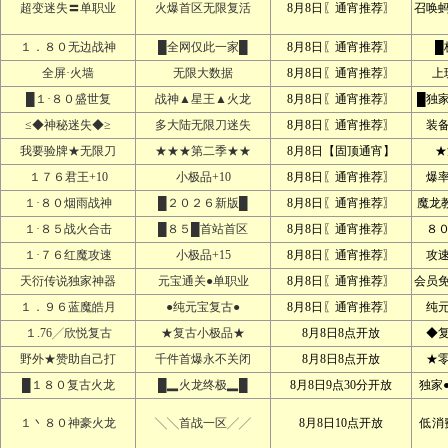
超变迷失〓单职业
火爆首区无限复活
8月8日〖通宵推荐〗
召唤
１．８０无边战神
█全网仅此一家█
8月8日〖通宵推荐〗
█
全屏·火墙
无限大数据
8月8日〖通宵推荐〗
上
█１·８０盛世复
战神▲星王▲火龙
8月8日〖通宵推荐〗
█独
≤◆神秘迷失◆≥
多大陆无限刀迷失
8月8日〖通宵推荐〗
装
我要验牌★无限刀
★★★第二季★★
8月8日【固顶通宵】
★
１７６君王+10
小极品+10
8月8日〖通宵推荐〗
爆
１·８０烟雨战神
█２０２６新版█
8月8日〖通宵推荐〗
魔龙
１·８５战火合击
█８５█首站首区
8月8日〖通宵推荐〗
８
１·７６红魔攻速
小极品+15
8月8日〖通宵推荐〗
攻
天衍传说独家神器
元宝通关●单职业
8月8日〖通宵推荐〗
会员
１．９６蓝魔皓月
●纯元宝复古●
8月8日〖通宵推荐〗
纯
１.76╱欣悦复古
★复古小极品★
8月8日8点开放
◆
野外★赞助自己打
千件首爆永不关闭
8月8日8点开放
★
█１８０复古火龙
█▂火龙终极▂█
8月8日9点30分开放
独家
１丶８０神豪火龙
╲╲首战一区╱╱
8月8日10点开放
低消