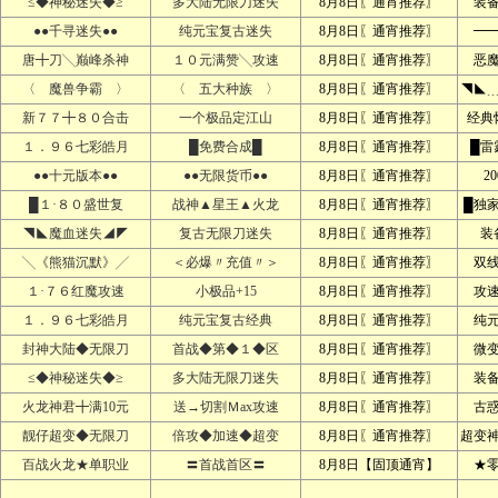
≤◆神秘迷失◆≥
多大陆无限刀迷失
8月8日〖通宵推荐〗
装
●●千寻迷失●●
纯元宝复古迷失
8月8日〖通宵推荐〗
━
唐╋刀╲巅峰杀神
１０元满赞╲攻速
8月8日〖通宵推荐〗
恶
〈 魔兽争霸 〉
〈 五大种族 〉
8月8日〖通宵推荐〗
◥◣
新７７╋８０合击
一个极品定江山
8月8日〖通宵推荐〗
经典
１．９６七彩皓月
█免费合成█
8月8日〖通宵推荐〗
█雷
●●十元版本●●
●●无限货币●●
8月8日〖通宵推荐〗
2
█１·８０盛世复
战神▲星王▲火龙
8月8日〖通宵推荐〗
█独
◥◣魔血迷失◢◤
复古无限刀迷失
8月8日〖通宵推荐〗
装
╲《熊猫沉默》╱
＜必爆〃充值〃＞
8月8日〖通宵推荐〗
双
１·７６红魔攻速
小极品+15
8月8日〖通宵推荐〗
攻
１．９６七彩皓月
纯元宝复古经典
8月8日〖通宵推荐〗
纯
封神大陆◆无限刀
首战◆第◆１◆区
8月8日〖通宵推荐〗
微
≤◆神秘迷失◆≥
多大陆无限刀迷失
8月8日〖通宵推荐〗
装
火龙神君╋满10元
送→切割Ｍax攻速
8月8日〖通宵推荐〗
古
靓仔超变◆无限刀
倍攻◆加速◆超变
8月8日〖通宵推荐〗
超变
百战火龙★单职业
〓首战首区〓
8月8日【固顶通宵】
★