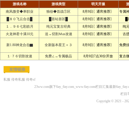
游戏名称
游戏类型
明天开服
南风微变◆单职业
独创◆首战①区
8月9日〖通宵推荐〗
专属
█８０飞云合击█
█首站首区█
8月9日〖通宵推荐〗
█
１．９６七彩皓月
纯元宝复古经典
8月9日〖通宵推荐〗
纯
火龙神君╋满10元
送→切割Ｍax攻速
8月9日〖通宵推荐〗
古
新1.80神龙合击▇
全新版本星王＋３
8月9日〖通宵推荐〗
免费
１·７６切割攻速
免费∠→专属极品
8月9日7点30分开放
复古
友情链接
私服
传奇私服
传奇sf
23ww.com旗下6ay_6ay.com_www.6ay.com栏目汇集最新6ay_6
栏目
Copyright © 2021 - 20