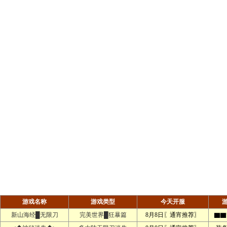
游戏名称
游戏类型
今天开服
新山海经█无限刀
完美世界█狂暴篇
8月8日〖通宵推荐〗
▇▇