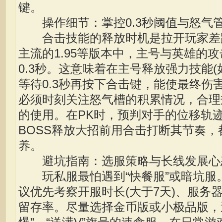
键。
操作细节：掌控0.3秒阈值与怒气
合击技能的释放时机是拉开玩家差
主流的1.95等版本中，主号与英雄的
0.3秒。这意味着在主号释放强力技能(
等待0.3秒再按下合击键，能使最终伤
必须时刻关注怒气槽的积累情况，合理
的使用。在PK时，预判对手的位移轨
BOSS释放大招前用合击打断其节奏
养。
避坑指南：选服策略与长线发展心
玩私服最怕遇到“快餐服”或暗坑服
议优先考察开服时长(大于7天)、服务
留存率。尽量选择金币版或小极品版，