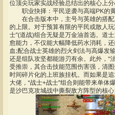
位顶尖玩家实战经验总结出的核心上分
职业抉择：平民逆袭与高端PK的黄
在合击版本中，主号与英雄的搭配
的上限。对于预算有限的平民或散人玩
士”(道战)组合无疑是万金油首选。道
愈能力，不仅能大幅降低药水消耗，还
血;配合战士英雄的烈火剑法与高爆发
还是组队攻坚都能游刃有余。此外，“法
受推崇，其合击技能范围伤害强，清图
时间碎片化的上班族挂机。而如果是追
大佬，“战士+战士”组合则能带来单体
是沙巴克攻城战中撕裂敌方阵型的核心