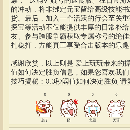
爆”、“送满V”旗号的速食服。在日常
的冲动，将非绑定元宝留给高级技能书
货。最后，加入一个活跃的行会至关重
探宝等活动不仅能提供丰厚的日常补给
友、参与跨服争霸获取专属称号的绝佳
扎稳打，方能真正享受合击版本的乐趣
感谢欣赏，以上则是 爱上玩玩带来的操
值如何决定胜负信息，如果您喜欢我
技巧揭秘：0.3秒阈值如何决定胜负
请
0
0
0
0
怒了
囧
悲剧
无语