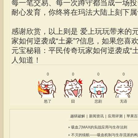
每一笔交易、每一次蹲守都当成一场投
耐心发育，你终将在玛法大陆上刻下属
感谢欣赏，以上则是 爱上玩玩带来的
家如何逆袭成“土豪”?信息，如果您喜
元宝秘籍：平民传奇玩家如何逆袭成“土
人知道！
0
0
0
0
怒了
囧
悲剧
无语
越狱破解
|
新闻资讯
|
应用评测
|
苹果百
吸血刀MAX的实战应用与生存法则
不灭的续航——吸血机制与生存流派的构