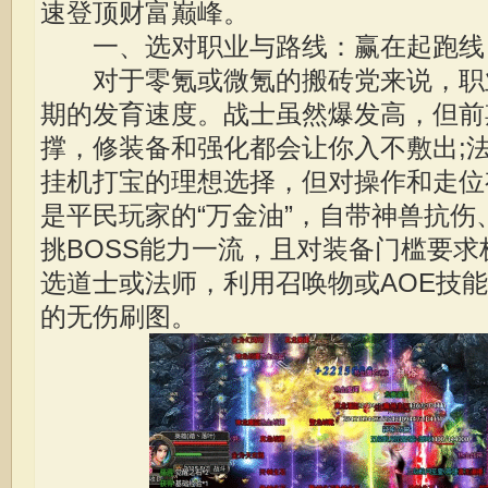
速登顶财富巅峰。
一、选对职业与路线：赢在起跑线
对于零氪或微氪的搬砖党来说，职
期的发育速度。战士虽然爆发高，但前
撑，修装备和强化都会让你入不敷出;
挂机打宝的理想选择，但对操作和走位
是平民玩家的“万金油”，自带神兽抗
挑BOSS能力一流，且对装备门槛要
选道士或法师，利用召唤物或AOE技
的无伤刷图。