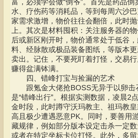
富，必须学会做“倒爷”。首先是药品
水、疗伤药等消耗品，等到每周六沙巴
家需求激增，物价往往会翻倍，此时抛售
上。其次是材料囤积：关注服务器的物
后或新区刚开时，物价通常处于低谷，
料、经脉散或极品装备图纸，等版本更
卖出。记住，不要死盯着打怪，交易行
赚得盆满钵满。
四、错峰打宝与捡漏的艺术
跟氪金大佬抢BOSS无异于以卵击
是“错峰出行”。根据实测数据，凌晨2
金时段，此时蹲守沃玛教主、祖玛教皇
高且极少遭遇恶意PK。同时，要善用
藏规律，例如部分版本设定击杀一定数
或者在特定坐标卡位打怪。此外，多留