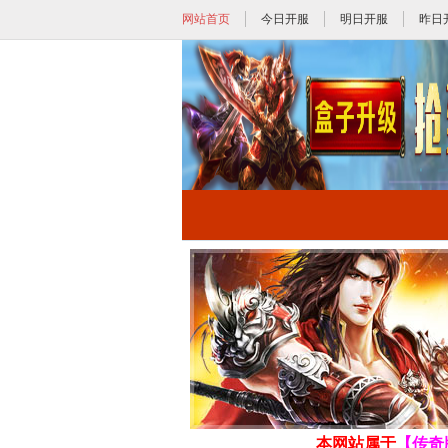
网站首页
今日开服
明日开服
昨日